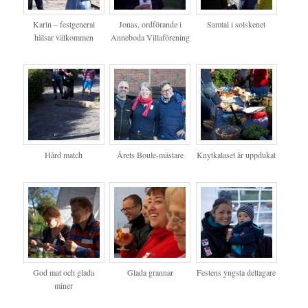
Karin – festgeneral
Jonas, ordförande i
Samtal i solskenet
hälsar välkommen
Anneboda Villaförening
Hård match
Årets Boule-mästare
Knytkalaset är uppdukat
God mat och glada
Glada grannar
Festens yngsta deltagare
miner