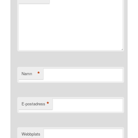
*
Namn
*
E-postadress
Webbplats