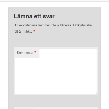
Lämna ett svar
Din e-postadress kommer inte publiceras.
Obligatoriska
*
fält är märkta
*
Kommentar