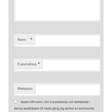
*
Namn
*
E-postadress
Webbplats
Spara mitt namn, min e-postadress och webbplats i
denna webbläsare till nästa gång jag skriver en kommentar.