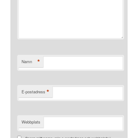
*
Namn
*
E-postadress
Webbplats