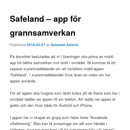
Safeland – app för
grannsamverkan
Publicerat
2016-05-07
av
Susanne Akterin
På årsmötet beslutades att vi i föreningen ska pröva en mobil-
app för bättre samverkan mot brott i området. Ni kommer få ett
separat e-postmeddelande om att installera mobil-appen
”Safeland”. I e-postmeddelandet finns även en video om hur
appen används.
För att appen ska fungera som tänkt krävs att de flesta som bor i
området laddar ner appen till sin telefon. Att ladda ner appen är
gratis och den finns både för Android och iPhone.
I appen har vi skapat en grupp som heter heter ”Anneboda
villaförening”. Man kan få aviseringar om allt som händer i
närheten, men om man bara vill ha aviseringar från vår ”grupp”